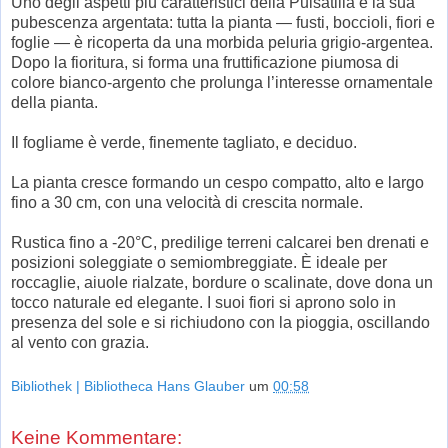
Uno degli aspetti più caratteristici della Pulsatilla è la sua
pubescenza argentata: tutta la pianta — fusti, boccioli, fiori e
foglie — è ricoperta da una morbida peluria grigio-argentea.
Dopo la fioritura, si forma una fruttificazione piumosa di
colore bianco-argento che prolunga l’interesse ornamentale
della pianta.
Il fogliame è verde, finemente tagliato, e deciduo.
La pianta cresce formando un cespo compatto, alto e largo
fino a 30 cm, con una velocità di crescita normale.
Rustica fino a -20°C, predilige terreni calcarei ben drenati e
posizioni soleggiate o semiombreggiate. È ideale per
roccaglie, aiuole rialzate, bordure o scalinate, dove dona un
tocco naturale ed elegante. I suoi fiori si aprono solo in
presenza del sole e si richiudono con la pioggia, oscillando
al vento con grazia.
Bibliothek | Bibliotheca Hans Glauber
um
00:58
Keine Kommentare: