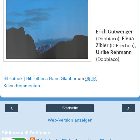
Erich Gutwenger
(Dobbiaco),
Elena
Zibler
(D-Frechen),
Ulrike Rehmann
(Dobbiaco)
Bibliothek | Bibliotheca Hans Glauber
um
06:44
Keine Kommentare:
‹
›
Startseite
Web-Version anzeigen
Biblioteca di Dobbiaco