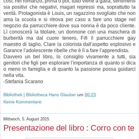
così, nel romanzo, prima o poi, tutto viene a galla, sentimenti
sia positivi che negativi, magari repressi ma, soprattutto la
verità. Protagonista è Louis, un ragazzino svogliato che non
ama la scuola e si ritrova per caso a fare uno stage nel
negozio da parrucchiere dove sua nonna è da poco cliente.
Lì conoscerà la titolare, un donnone con una maschera di
burberità ma dal cuore tenero, Fifi il parrucchiere gay
maestro di taglio, Clare la colorista dall'aspetto esplosivo e
Garance l'adolescente ribelle che è lì a fare l'apprendista.
Davvero un bel libro, lo consiglio vivamente a tutti, sia
genitori che figli per esplorare l'importanza di quanto si dica
o meno in famiglia e di quanto la passione possa guidarci
nella vita.
-Stefania Scarano
Bibliothek | Bibliotheca Hans Glauber
um
00:23
Keine Kommentare:
Mittwoch, 5. August 2015
Presentazione del libro : Corro con te