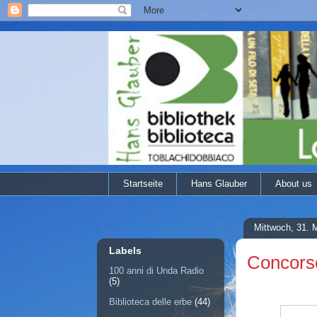
Startseite
Hans Glauber
About us
Mittwoch, 31. 
Labels
Concorso
100 anni di Unda Radio
(5)
Biblioteca delle erbe
(44)