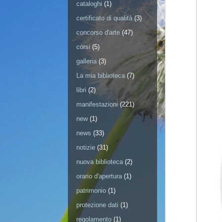
cataloghi
(1)
certificato di qualità
(3)
concorso d'arte
(47)
corsi
(5)
galleria
(3)
La mia biblioteca
(7)
libri
(2)
manifestazioni
(221)
new
(1)
news
(33)
notizie
(31)
nuova biblioteca
(2)
orario d'apertura
(1)
patrimonio
(1)
protezione dati
(1)
regolamento
(1)