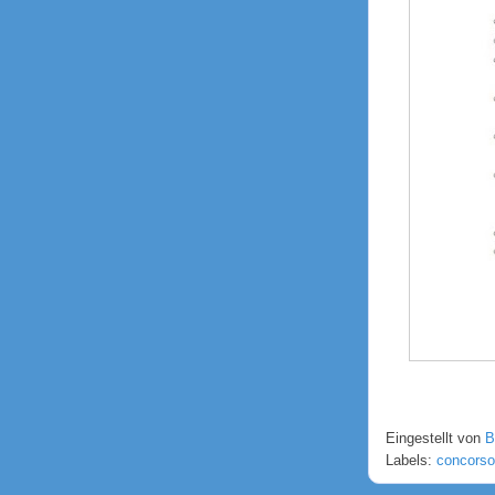
Eingestellt von
B
Labels:
concorso 