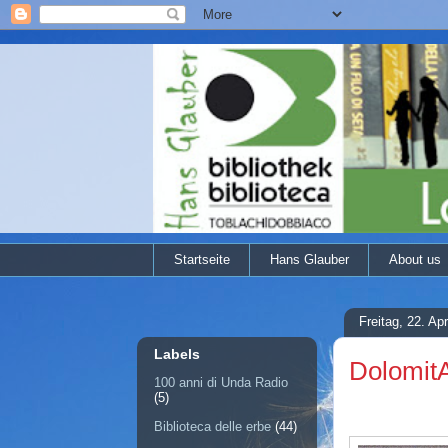
Startseite
Hans Glauber
About us
Freitag, 22. Apr
Labels
DolomitA
100 anni di Unda Radio
(5)
Biblioteca delle erbe
(44)