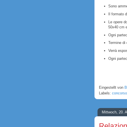
Sono ammess
Il fo
rmato d
Le opere d
50x40 cm e
Ogni partec
Termine di
Verrà es
pos
Ogni partec
Eingestellt von
B
Labels:
concorso 
Mittwoch, 20. A
Relazion