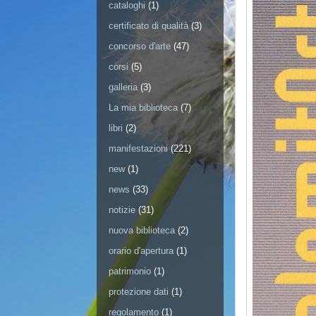
cataloghi
(1)
certificato di qualità
(3)
concorso d'arte
(47)
corsi
(5)
galleria
(3)
La mia biblioteca
(7)
libri
(2)
manifestazioni
(221)
new
(1)
news
(33)
notizie
(31)
nuova biblioteca
(2)
orario d'apertura
(1)
patrimonio
(1)
protezione dati
(1)
regolamento
(1)