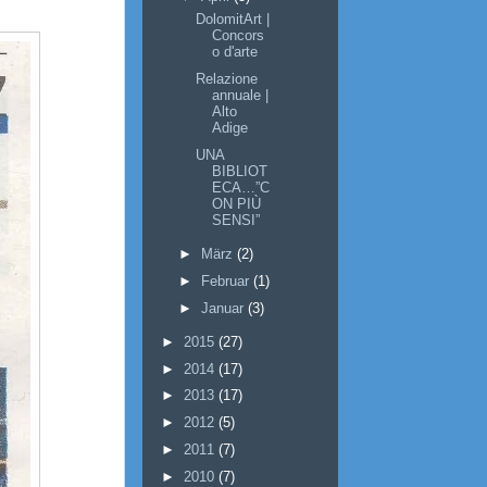
DolomitArt |
Concors
o d'arte
Relazione
annuale |
Alto
Adige
UNA
BIBLIOT
ECA…”C
ON PIÙ
SENSI”
►
März
(2)
►
Februar
(1)
►
Januar
(3)
►
2015
(27)
►
2014
(17)
►
2013
(17)
►
2012
(5)
►
2011
(7)
►
2010
(7)