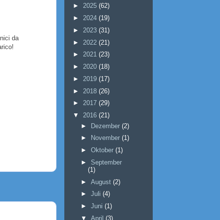
►
2025
(62)
►
2024
(19)
►
2023
(31)
nici da
►
2022
(21)
rico!
►
2021
(23)
►
2020
(18)
►
2019
(17)
►
2018
(26)
►
2017
(29)
▼
2016
(21)
►
Dezember
(2)
►
November
(1)
►
Oktober
(1)
►
September
(1)
►
August
(2)
►
Juli
(4)
►
Juni
(1)
▼
April
(3)