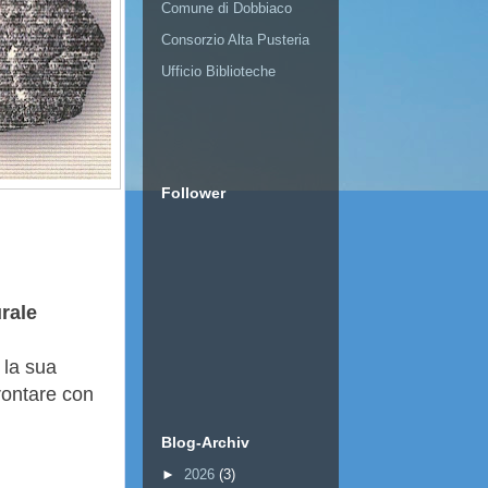
Comune di Dobbiaco
Consorzio Alta Pusteria
Ufficio Biblioteche
Follower
rale
 la sua
frontare con
Blog-Archiv
►
2026
(3)