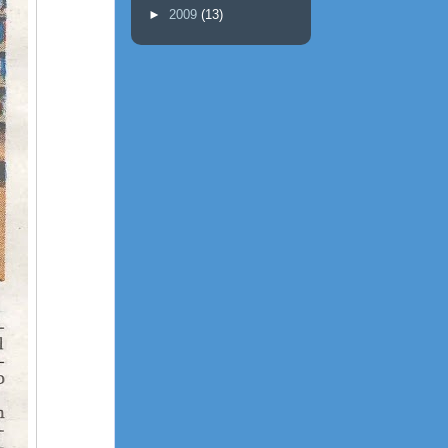
►
2009
(13)