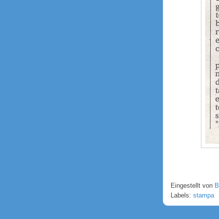
Eingestellt von
B
Labels:
stampa