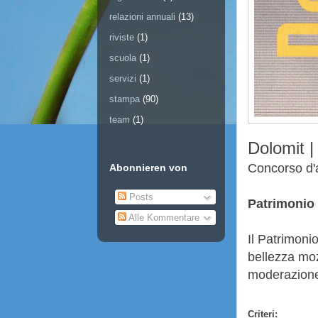
relazioni annuali
(13)
riviste
(1)
scuola
(1)
servizi
(1)
stampa
(90)
team
(1)
Dolomit |
Concorso d'
Abonnieren von
Posts
Patrimonio 
Alle Kommentare
Il Patrimonio
bellezza moz
moderazion
Criteri: