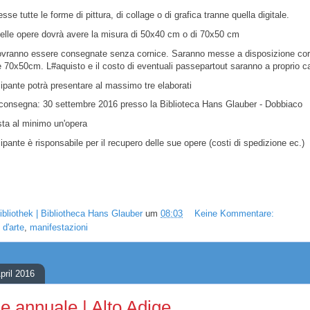
e tutte le forme di pittura, di collage o di grafica tranne quella digitale.
elle opere dovrà avere la misura di 50x40 cm o di 70x50 cm
ovranno essere consegnate senza cornice. Sarann
o messe
a disposizione cor
 70x50cm. L#aquisto e il costo di eventu
ali passepartout saranno a proprio ca
ipante potrà presentare al massimo tre elaborati
 con
segna: 30 s
ettembre 2016 presso la
B
iblioteca Hans Glauber
-
Dobbiaco
ta al minimo un'opera
ipante è rispo
nsabile per il recupero delle sue op
ere (costi di spedizione ec.)
ibliothek | Bibliotheca Hans Glauber
um
08:03
Keine Kommentare:
d'arte
,
manifestazioni
pril 2016
e annuale | Alto Adige