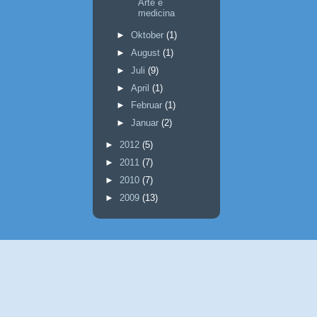
Arte e
medicina
►
Oktober
(1)
►
August
(1)
►
Juli
(9)
►
April
(1)
►
Februar
(1)
►
Januar
(2)
►
2012
(5)
►
2011
(7)
►
2010
(7)
►
2009
(13)