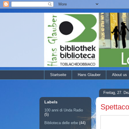
Startseite
Hans Glauber
About us
Freitag, 27. D
Labels
Spettaco
100 anni di Unda Radio
(5)
Biblioteca delle erbe
(44)