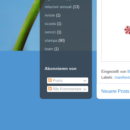
relazioni annuali
(13)
riviste
(1)
scuola
(1)
servizi
(1)
stampa
(90)
team
(1)
Abonnieren von
Eingestellt von
B
Labels:
manifest
Posts
Alle Kommentare
Neuere Posts