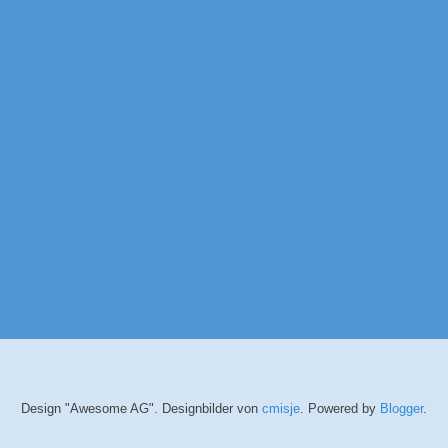
Design "Awesome AG". Designbilder von
cmisje
. Powered by
Blogger
.