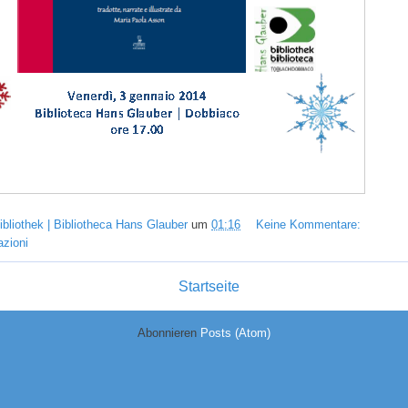
ibliothek | Bibliotheca Hans Glauber
um
01:16
Keine Kommentare:
azioni
Startseite
Abonnieren
Posts (Atom)