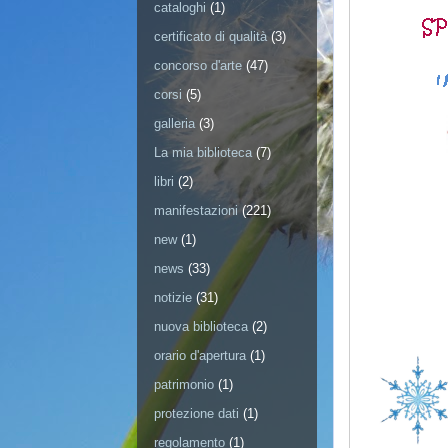
cataloghi
(1)
certificato di qualità
(3)
concorso d'arte
(47)
corsi
(5)
galleria
(3)
La mia biblioteca
(7)
libri
(2)
manifestazioni
(221)
new
(1)
news
(33)
notizie
(31)
nuova biblioteca
(2)
orario d'apertura
(1)
patrimonio
(1)
protezione dati
(1)
regolamento
(1)