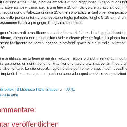
tra giugno e fine luglio, produce ombrelle di fiori raggruppati in capolini oblung
 brattee spinose, cesellate, larghe fino a 15 cm, dal colore blu acciaio con rifle
blu, raggiungono un’altezza di circa 15 cm e sono adatti al taglio per composizi
ase della pianta si forma una rosetta di foglie palmate, lunghe 8–15 cm, di un 
 assumono tonalità più grigie. Il fogliame è deciduo.
ge un’altezza di circa 65 cm e una larghezza di 40 cm. I fusti grigio-bluastri 
ificate, ciascuna con un capolino ovale e alcune piccole foglie. La pianta ha 
semina facilmente nei terreni sassosi e profondi grazie alle sue radici pivotanti
 °C.
m si utilizza molto bene in giardini rocciosi, aiuole o giardini selvatici, in co
is coronaria, grandi margherite, Papaver orientale e graminacee. Si integra
altre fioriture. La sua crescita rapida è utile per riempire spazi liberi lasciati
i impianti. I fiori semiaperti si prestano bene a bouquet secchi e composizioni
ibliothek | Bibliotheca Hans Glauber
um
00:41
a delle erbe
ommentare:
r veröffentlichen