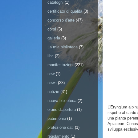
cataloghi
(1)
certificato di qualità
(3)
concorso d'arte
(47)
corsi
(5)
galleria
(3)
La mia biblioteca
(7)
libri
(2)
manifestazioni
(221)
new
(1)
news
(33)
notizie
(31)
nuova biblioteca
(2)
L’Eryngium alpinu
orario d'apertura
(1)
rispetto al cardo
una pianta perenn
patrimonio
(1)
Apiaceae. Conosci
protezione dati
(1)
sviluppa esclusi
regolamento
(1)