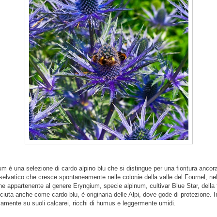
m è una selezione di cardo alpino blu che si distingue per una fioritura ancor
 selvatico che cresce spontaneamente nelle colonie della valle del Fournel, nel
e appartenente al genere Eryngium, specie alpinum, cultivar Blue Star, della 
uta anche come cardo blu, è originaria delle Alpi, dove gode di protezione. I
vamente su suoli calcarei, ricchi di humus e leggermente umidi.