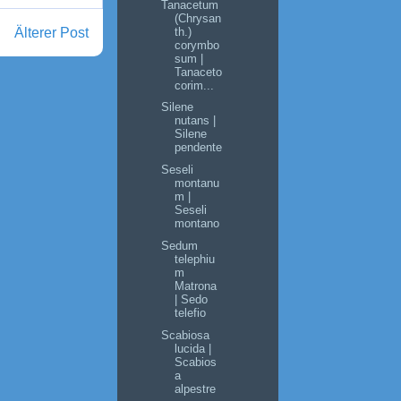
Tanacetum
(Chrysan
Älterer Post
th.)
corymbo
sum |
Tanaceto
corim...
Silene
nutans |
Silene
pendente
Seseli
montanu
m |
Seseli
montano
Sedum
telephiu
m
Matrona
| Sedo
telefio
Scabiosa
lucida |
Scabios
a
alpestre