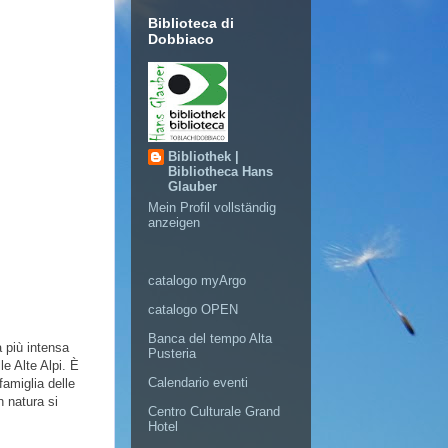
Biblioteca di
Dobbiaco
Bibliothek |
Bibliotheca Hans
Glauber
Mein Profil vollständig
anzeigen
catalogo myArgo
catalogo OPEN
Banca del tempo Alta
a più intensa
Pusteria
le Alte Alpi. È
Calendario eventi
famiglia delle
n natura si
Centro Culturale Grand
Hotel