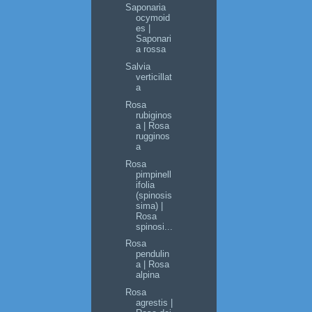
Saponaria
ocymoid
es |
Saponari
a rossa
Salvia
verticillat
a
Rosa
rubiginos
a | Rosa
rugginos
a
Rosa
pimpinell
ifolia
(spinosis
sima) |
Rosa
spinosi...
Rosa
pendulin
a | Rosa
alpina
Rosa
agrestis |