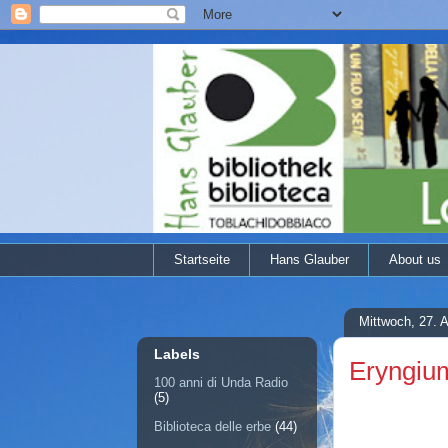
Startseite
Hans Glauber
About us
Mittwoch, 27. 
Labels
Eryngium
100 anni di Unda Radio
(5)
Biblioteca delle erbe
(44)