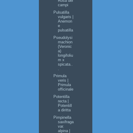
Rosa dei
campi
Pulsatilla
vulgaris |
Anemon
e
pulsatilla
Pseudolysi
machion
(Veronic
a)
longifoliu
m x
spicata..
.
Primula
veris |
Primula
officinale
Potentilla
recta |
Potentill
a diritta
Pimpinella
saxifraga
var.
alpina |