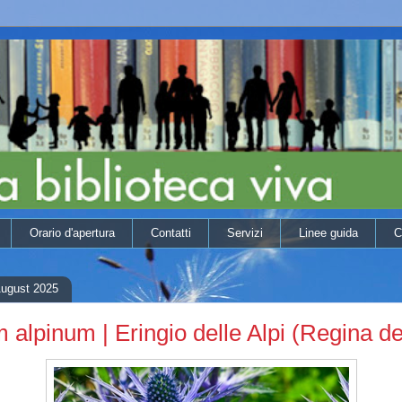
Orario d'apertura
Contatti
Servizi
Linee guida
C
August 2025
 alpinum | Eringio delle Alpi (Regina del