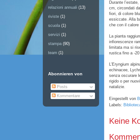
Durante l’estate, 
relazioni annuali
(13)
cm, circondati da
fiori, di colore 
riviste
(1)
essiccate. Alla b
che con il calore
scuola
(1)
servizi
(1)
La pianta raggiun
infiorescenze ram
stampa
(90)
limitata ma si ri
team
(1)
rustica fino a -20
L’Eryngium alpinu
echinacee, Lychn
Abonnieren von
senza oscurare le 
rigido o per nuov
natalizie.
Posts
Kommentare
Eingestellt von
B
Labels:
Bibliotec
Keine K
Kommenta