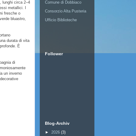
i, lunghi circa 2–4
Comune di Dobbiaco
ssi metallici. I
Consorzio Alta Pusteria
oni fresche o
verde bluastro,
Ufficio Biblioteche
portano
una durata di vita
 profonde. È
Follower
mpagnia di
 armoniosamente
 da un inverno
 decorative
Blog-Archiv
►
2026
(3)