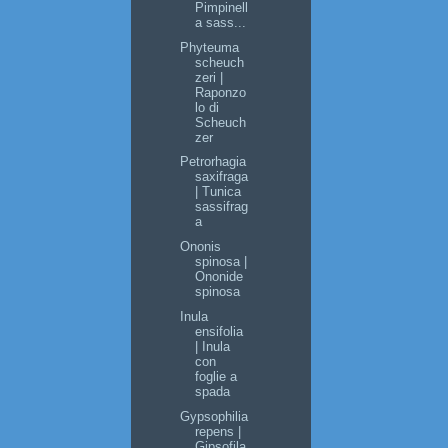
Pimpinell
a sass...
Phyteuma
scheuch
zeri |
Raponzo
lo di
Scheuch
zer
Petrorhagia
saxifraga
| Tunica
sassifrag
a
Ononis
spinosa |
Ononide
spinosa
Inula
ensifolia
| Inula
con
foglie a
spada
Gypsophilia
repens |
Gipsofila