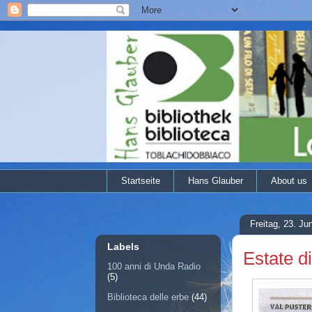
Startseite
Hans Glauber
About us
Freitag, 23. Ju
Labels
Estate di
100 anni di Unda Radio
(5)
Biblioteca delle erbe
(44)