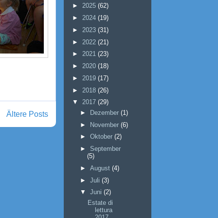
►
2025
(62)
►
2024
(19)
►
2023
(31)
►
2022
(21)
►
2021
(23)
►
2020
(18)
►
2019
(17)
►
2018
(26)
▼
2017
(29)
►
Dezember
(1)
Ältere Posts
►
November
(6)
►
Oktober
(2)
►
September
(5)
►
August
(4)
►
Juli
(3)
▼
Juni
(2)
Estate di
lettura
2017