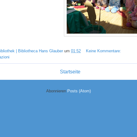
ibliothek | Bibliotheca Hans Glauber
um
01:52
Keine Kommentare:
azioni
Startseite
Abonnieren
Posts (Atom)