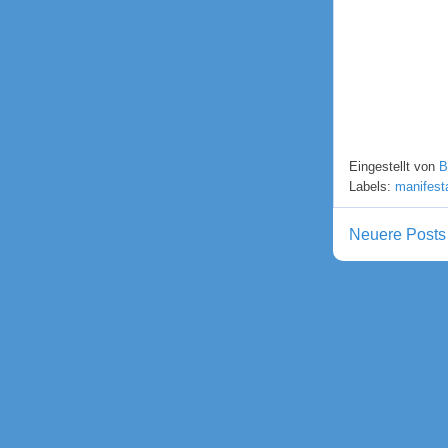
Eingestellt von
B
Labels:
manifest
Neuere Posts