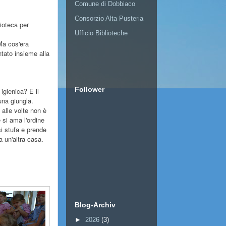
Comune di Dobbiaco
Consorzio Alta Pusteria
ioteca per
Ufficio Biblioteche
 Ma cos'era
ntato insieme alla
Follower
igienica? E il
una giungla.
alle volte non è
 si ama l'ordine
i stufa e prende
 un'altra casa.
Blog-Archiv
►
2026
(3)