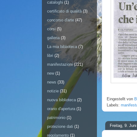
cataloghi
(1)
certificato di qualità
(3)
concorso d'arte
(47)
corsi
(5)
galleria
(3)
La mia biblioteca
(7)
libri
(2)
manifestazioni
(221)
new
(1)
news
(33)
notizie
(31)
Eingestellt von
B
nuova biblioteca
(2)
Labels:
manifest
orario d'apertura
(1)
patrimonio
(1)
Freitag, 9. Jun
protezione dati
(1)
regolamento
(1)