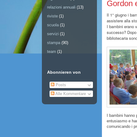
Gordon e
relazioni annuali
(13)
Il 1° giugno i ba
riviste
(1)
assistere alla st
scuola
(1)
I bambini erano v
successo? Dopo av
servizi
(1)
bibliotecaria sono
stampa
(90)
team
(1)
Abonnieren von
Posts
Alle Kommentare
I bambini hanno 
entusiasmo e hann
comunicando i pro