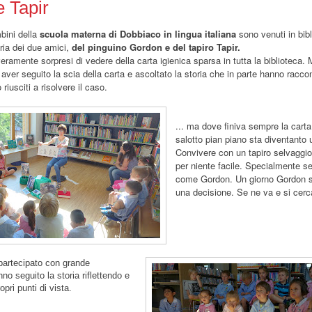
 Tapir
mbini della
scuola materna di Dobbiaco in lingua italiana
sono venuti in bibl
oria dei due amici,
del pinguino Gordon e del tapiro Tapir.
eramente sorpresi di vedere della carta igienica sparsa in tutta la biblioteca.
er seguito la scia della carta e ascoltato la storia che in parte hanno racco
 riusciti a risolvere il caso.
... ma dove finiva sempre la carta 
salotto pian piano sta diventanto 
Convivere con un tapiro selvaggio 
per niente facile. Specialmente se
come Gordon. Un giorno Gordon s
una decisione. Se ne va e si cerca
partecipato con grande
o seguito la storia riflettendo e
pri punti di vista.