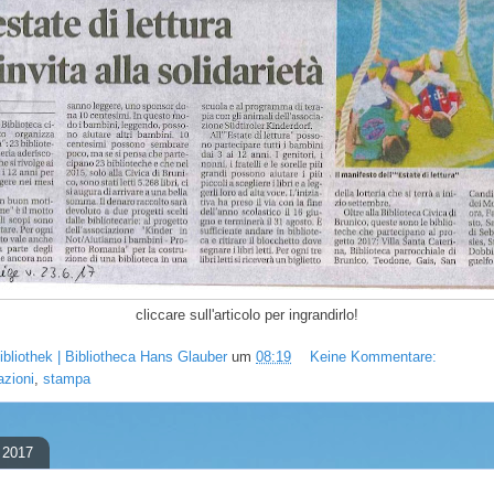
cliccare sull'articolo per ingrandirlo!
ibliothek | Bibliotheca Hans Glauber
um
08:19
Keine Kommentare:
azioni
,
stampa
i 2017