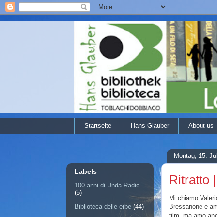
Startseite
Hans Glauber
About us
Montag, 15. Ju
Labels
Ritratto
100 anni di Unda Radio
(5)
Mi chiamo Valeri
Bressanone e amo 
Biblioteca delle erbe
(44)
film, ma amo anc