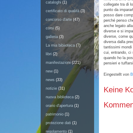
cataloghi
(1)
collegate tra di l
punto da imparar
certificato di qualità
(3)
posso dare compl
concorso d'arte
(47)
perché penso che
anche legato alla
corsi
(5)
diverse e si impa
diverse, come qu
galleria
(3)
diversa dalla pr
La mia biblioteca
(7)
tantissimi mondi 
cui, entrando, ci
libri
(2)
quando ho la poss
manifestazioni
(221)
pensieri e tuffar
new
(1)
Eingestellt von
B
news
(33)
Keine K
notizie
(31)
nuova biblioteca
(2)
Kommenta
orario d'apertura
(1)
patrimonio
(1)
protezione dati
(1)
regolamento
(1)