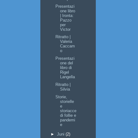
Presentazi
one libro
| Ironta:
Pazzo
per
Victor
Ritratto |
Valeria
Caccam
o
Presentazi
one del
libro di
Rigel
Langella
Ritratto |
Silvia
Storie,
storielle
e
storiacce
di follie e
pandemi
e
►
Juni
(2)