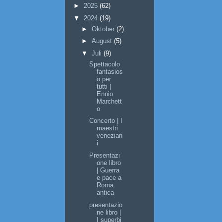
►
2025
(62)
▼
2024
(19)
►
Oktober
(2)
►
August
(5)
▼
Juli
(9)
Spettacolo
fantasios
o per
tutti |
Ennio
Marchett
o
Concerto | I
maestri
venezian
i
Presentazi
one libro
| Guerra
e pace a
Roma
antica
presentazio
ne libro |
I superbi