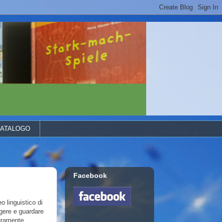
ATALOGO
Facebook
 linguistico di
ggere e guardare
curamente