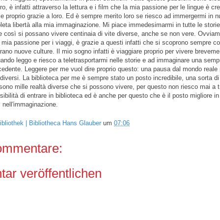
oro, è infatti attraverso la lettura e i film che la mia passione per le lingue è cr
le proprio grazie a loro. Ed è sempre merito loro se riesco ad immergermi in 
eta libertà alla mia immaginazione. Mi piace immedesimarmi in tutte le stori
 così si possano vivere centinaia di vite diverse, anche se non vere. Ovvia
 mia passione per i viaggi, è grazie a questi infatti che si scoprono sempre 
rano nuove culture. Il mio sogno infatti è viaggiare proprio per vivere breveme
ando leggo e riesco a teletrasportarmi nelle storie e ad immaginare una semp
ecedente. Leggere per me vuol dire proprio questo: una pausa dal mondo reale 
diversi. La biblioteca per me è sempre stato un posto incredibile, una sorta di
 sono mille realtà diverse che si possono vivere, per questo non riesco mai a 
ibilità di entrare in biblioteca ed è anche per questo che è il posto migliore in
si nell'immaginazione.
ibliothek | Bibliotheca Hans Glauber
um
07:06
ommentare:
r veröffentlichen