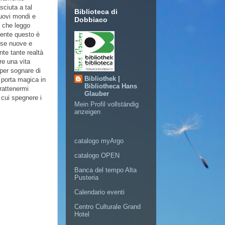
esciuta a tal
Biblioteca di
nuovi mondi e
Dobbiaco
e che leggo
mente questo è
cose nuove e
nte tante realtà
re una vita
per sognare di
Bibliothek |
 porta magica in
Bibliotheca Hans
trattenermi
Glauber
 cui spegnere i
Mein Profil vollständig
anzeigen
catalogo myArgo
catalogo OPEN
Banca del tempo Alta
Pusteria
Calendario eventi
Centro Culturale Grand
Hotel