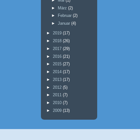
►
Mai
(1)
►
März
(2)
►
Februar
(2)
►
Januar
(4)
►
2019
(17)
►
2018
(26)
►
2017
(29)
►
2016
(21)
►
2015
(27)
►
2014
(17)
►
2013
(17)
►
2012
(5)
►
2011
(7)
►
2010
(7)
►
2009
(13)