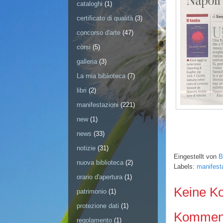
cataloghi
(1)
certificato di qualità
(3)
concorso d'arte
(47)
corsi
(5)
galleria
(3)
La mia biblioteca
(7)
libri
(2)
manifestazioni
(221)
new
(1)
news
(33)
notizie
(31)
Eingestellt von
B
nuova biblioteca
(2)
Labels:
manifest
orario d'apertura
(1)
Keine K
patrimonio
(1)
protezione dati
(1)
Kommenta
regolamento
(1)