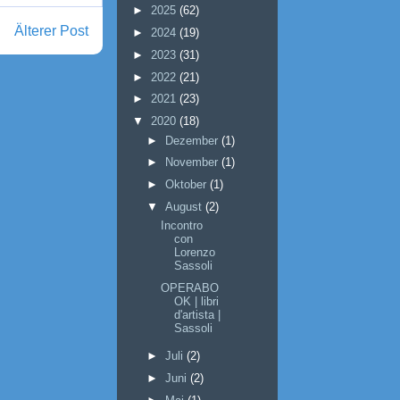
►
2025
(62)
Älterer Post
►
2024
(19)
►
2023
(31)
►
2022
(21)
►
2021
(23)
▼
2020
(18)
►
Dezember
(1)
►
November
(1)
►
Oktober
(1)
▼
August
(2)
Incontro
con
Lorenzo
Sassoli
OPERABO
OK | libri
d'artista |
Sassoli
►
Juli
(2)
►
Juni
(2)