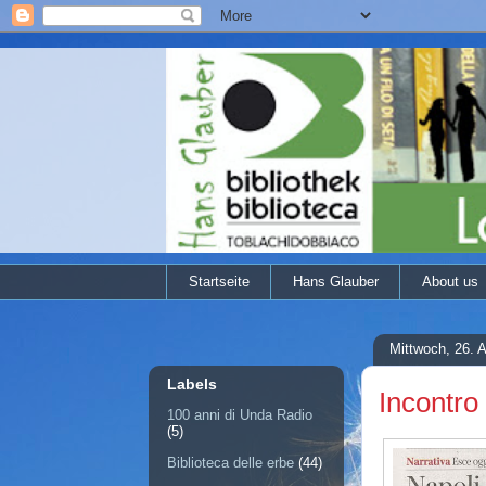
Startseite
Hans Glauber
About us
Mittwoch, 26. 
Labels
Incontro
100 anni di Unda Radio
(5)
Biblioteca delle erbe
(44)