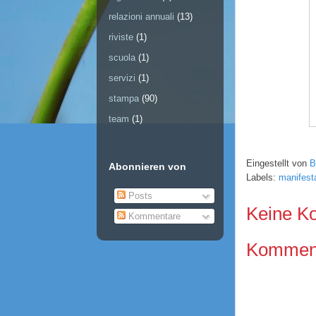
relazioni annuali
(13)
riviste
(1)
scuola
(1)
servizi
(1)
stampa
(90)
team
(1)
Eingestellt von
B
Abonnieren von
Labels:
manifest
Posts
Keine K
Kommentare
Kommenta