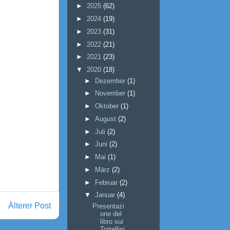
►
2025
(62)
►
2024
(19)
►
2023
(31)
►
2022
(21)
►
2021
(23)
▼
2020
(18)
►
Dezember
(1)
►
November
(1)
►
Oktober
(1)
►
August
(2)
►
Juli
(2)
►
Juni
(2)
►
Mai
(1)
►
März
(2)
►
Februar
(2)
▼
Januar
(4)
Älterer Post
Presentazi
one del
libro sui
Tortellini