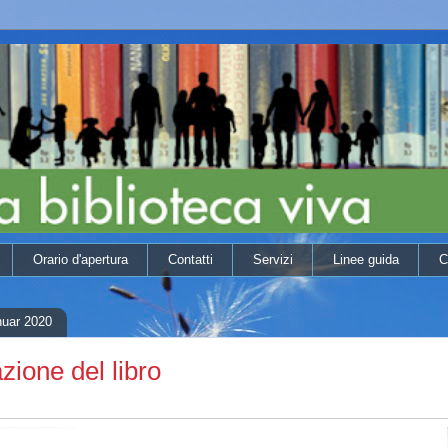
Orario d'apertura
Contatti
Servizi
Linee guida
C
nuar 2020
zione del libro