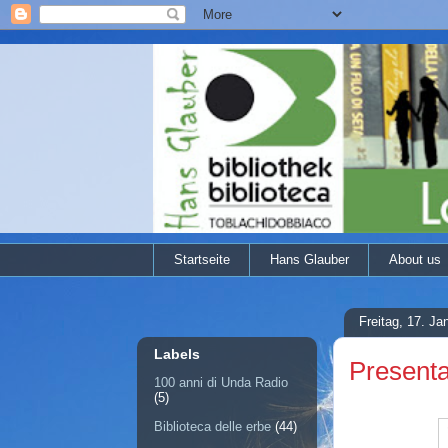
Startseite
Hans Glauber
About us
Freitag, 17. Ja
Labels
Presenta
100 anni di Unda Radio
(5)
Biblioteca delle erbe
(44)