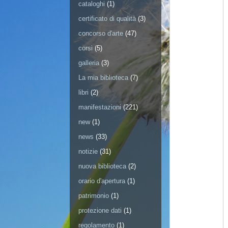
cataloghi
(1)
certificato di qualità
(3)
concorso d'arte
(47)
corsi
(5)
galleria
(3)
La mia biblioteca
(7)
libri
(2)
manifestazioni
(221)
new
(1)
news
(33)
notizie
(31)
nuova biblioteca
(2)
orario d'apertura
(1)
patrimonio
(1)
protezione dati
(1)
regolamento
(1)