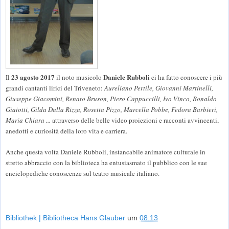
23 agosto 2017
Daniele Rubboli
Il
il noto musicolo
ci ha fatto conoscere i più
grandi cantanti lirici del Triveneto:
Aureliano Pertile, Giovanni Martinelli,
Giuseppe Giacomini, Renato Bruson, Piero Cappuccilli, Ivo Vinco, Bonaldo
Giaiotti, Gilda Dalla Rizza, Rosetta Pizzo, Marcella Pobbe, Fedora Barbieri,
Maria Chiara ...
attraverso delle belle video proiezioni e racconti avvincenti,
anedotti e curiosità della loro vita e carriera.
Anche questa volta Daniele Rubboli, instancabile animatore culturale in
stretto abbraccio con la biblioteca ha entusiasmato il pubblico con le sue
enciclopediche conoscenze sul teatro musicale italiano.
Bibliothek | Bibliotheca Hans Glauber
um
08:13