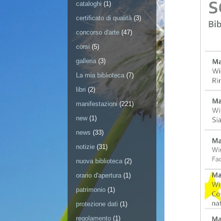
cataloghi
(1)
certificato di qualità
(3)
concorso d'arte
(47)
corsi
(5)
galleria
(3)
La mia biblioteca
(7)
libri
(2)
manifestazioni
(221)
new
(1)
news
(33)
notizie
(31)
nuova biblioteca
(2)
orario d'apertura
(1)
patrimonio
(1)
protezione dati
(1)
regolamento
(1)