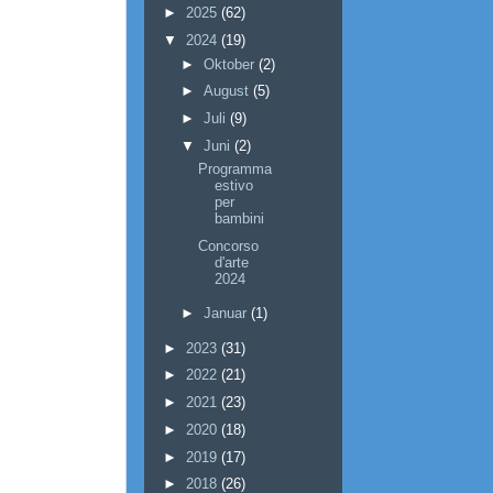
►
2025
(62)
▼
2024
(19)
►
Oktober
(2)
►
August
(5)
►
Juli
(9)
▼
Juni
(2)
Programma
estivo
per
bambini
Concorso
d'arte
2024
►
Januar
(1)
►
2023
(31)
►
2022
(21)
►
2021
(23)
►
2020
(18)
►
2019
(17)
►
2018
(26)