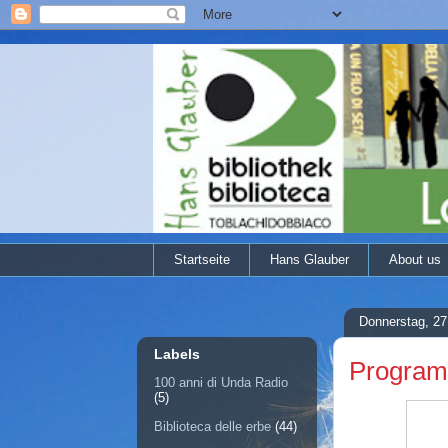
Startseite
Hans Glauber
About us
Donnerstag, 27
Labels
Program
100 anni di Unda Radio
(5)
Biblioteca delle erbe
(44)