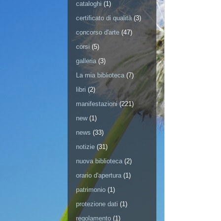
cataloghi
(1)
certificato di qualità
(3)
concorso d'arte
(47)
corsi
(5)
galleria
(3)
La mia biblioteca
(7)
libri
(2)
manifestazioni
(221)
new
(1)
news
(33)
notizie
(31)
nuova biblioteca
(2)
orario d'apertura
(1)
patrimonio
(1)
protezione dati
(1)
regolamento
(1)