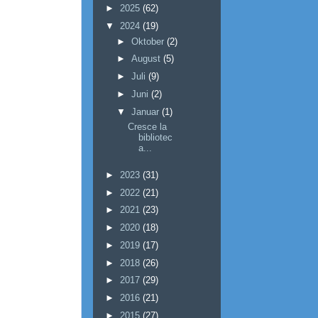
►
2025
(62)
▼
2024
(19)
►
Oktober
(2)
►
August
(5)
►
Juli
(9)
►
Juni
(2)
▼
Januar
(1)
Cresce la
bibliotec
a...
►
2023
(31)
►
2022
(21)
►
2021
(23)
►
2020
(18)
►
2019
(17)
►
2018
(26)
►
2017
(29)
►
2016
(21)
►
2015
(27)