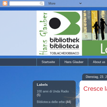
Startseite
Hans Glauber
About us
Dienstag, 23. 
Labels
Cresce la
100 anni di Unda Radio
(5)
Biblioteca delle erbe
(44)