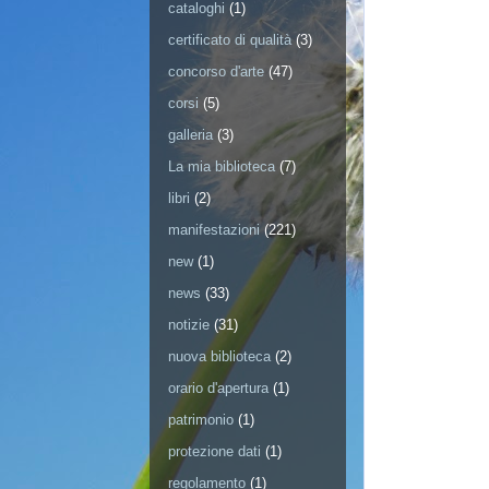
cataloghi
(1)
certificato di qualità
(3)
concorso d'arte
(47)
corsi
(5)
galleria
(3)
La mia biblioteca
(7)
libri
(2)
manifestazioni
(221)
new
(1)
news
(33)
notizie
(31)
nuova biblioteca
(2)
orario d'apertura
(1)
patrimonio
(1)
protezione dati
(1)
regolamento
(1)