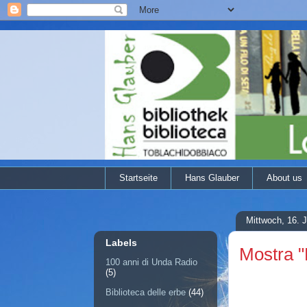
Startseite
Hans Glauber
About us
Mittwoch, 16. 
Labels
Mostra "
100 anni di Unda Radio
(5)
Biblioteca delle erbe
(44)