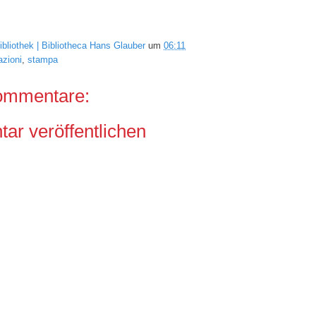
ibliothek | Bibliotheca Hans Glauber
um
06:11
azioni
,
stampa
ommentare:
r veröffentlichen