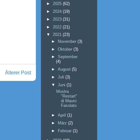
►
2025
(62)
►
2024
(19)
►
2023
(31)
►
2022
(21)
▼
2021
(23)
►
November
(3)
►
Oktober
(3)
►
September
(4)
►
August
(5)
Älterer Post
►
Juli
(3)
▼
Juni
(1)
Mostra
"Restart"
di Mauro
Fasolato
►
April
(1)
►
März
(2)
►
Februar
(1)