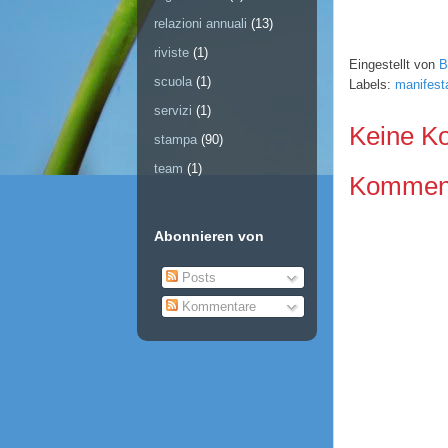
relazioni annuali
(13)
riviste
(1)
Eingestellt von
B
scuola
(1)
Labels:
manifest
servizi
(1)
Keine K
stampa
(90)
team
(1)
Kommenta
Abonnieren von
Posts
Kommentare