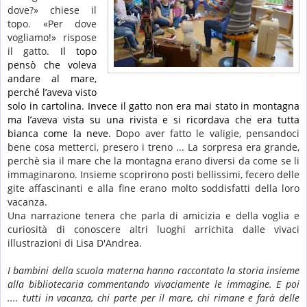
dove?» chiese il
topo. «Per dove
vogliamo!» rispose
il gatto.
Il topo
pensò che voleva
andare al mare,
perché l’aveva visto
solo in cartolina.
Invece il gatto non era mai stato in montagna
ma l’aveva vista su una rivista e si ricordava che era tutta
bianca come la neve.
Dopo aver fatto le valigie, pensandoci
bene cosa metterci, presero i treno ... La sorpresa era grande,
perchè sia il mare che la montagna erano diversi da come se li
immaginarono. Insieme scoprirono posti bellissimi, fecero delle
gite affascinanti e alla fine erano molto soddisfatti della loro
vacanza.
Una narrazione tenera che parla di amicizia e della voglia e
curiosità di conoscere altri luoghi arrichita dalle vivaci
illustrazioni di Lisa D'Andrea.
I bambini della scuola materna hanno raccontato la storia insieme
alla bibliotecaria commentando vivaciamente le immagine. E poi
.... tutti in vacanza, chi parte per il mare, chi rimane e farà delle