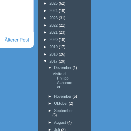
►
2025
(62)
►
2024
(19)
►
2023
(31)
►
2022
(21)
►
2021
(23)
Älterer Post
►
2020
(18)
►
2019
(17)
►
2018
(26)
▼
2017
(29)
▼
Dezember
(1)
Visita di
Philipp
Achamm
er
►
November
(6)
►
Oktober
(2)
►
September
(5)
►
August
(4)
►
Juli
(3)