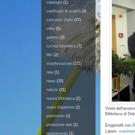
cataloghi
(1)
certificato di qualità
(3)
concorso d'arte
(47)
corsi
(5)
galleria
(3)
La mia biblioteca
(7)
libri
(2)
manifestazioni
(221)
new
(1)
news
(33)
notizie
(31)
nuova biblioteca
(2)
orario d'apertura
(1)
Visita dell'asses
Biblioteca di Dob
patrimonio
(1)
protezione dati
(1)
Eingestellt von
B
Labels:
manifest
regolamento
(1)