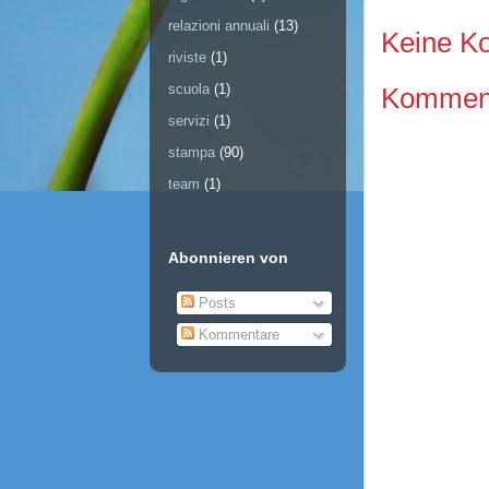
relazioni annuali
(13)
Keine K
riviste
(1)
scuola
(1)
Kommenta
servizi
(1)
stampa
(90)
team
(1)
Abonnieren von
Posts
Kommentare