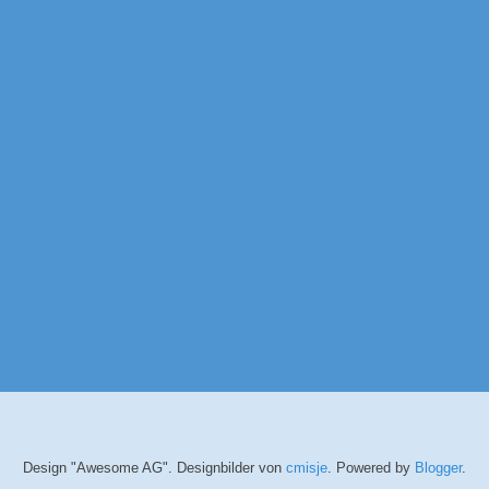
Design "Awesome AG". Designbilder von
cmisje
. Powered by
Blogger
.