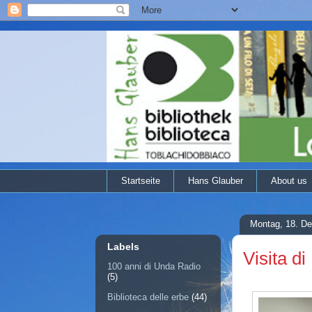
Startseite
Hans Glauber
About us
Montag, 18. D
Labels
Visita d
100 anni di Unda Radio
(5)
Biblioteca delle erbe
(44)