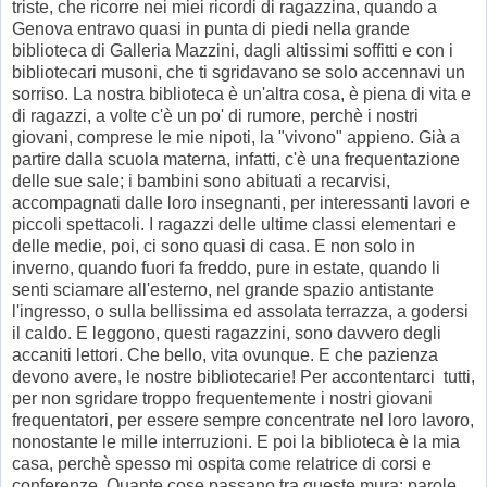
triste, che ricorre nei miei ricordi di ragazzina, quando a
Genova entravo quasi in punta di piedi nella grande
biblioteca di Galleria Mazzini, dagli altissimi soffitti e con i
bibliotecari musoni, che ti sgridavano se solo accennavi un
sorriso. La nostra biblioteca è un'altra cosa, è piena di vita e
di ragazzi, a volte c'è un po' di rumore, perchè i nostri
giovani, comprese le mie nipoti, la "vivono" appieno. Già a
partire dalla scuola materna, infatti, c'è una frequentazione
delle sue sale; i bambini sono abituati a recarvisi,
accompagnati dalle loro insegnanti, per interessanti lavori e
piccoli spettacoli. I ragazzi delle ultime classi elementari e
delle medie, poi, ci sono quasi di casa. E non solo in
inverno, quando fuori fa freddo, pure in estate, quando li
senti sciamare all'esterno, nel grande spazio antistante
l'ingresso, o sulla bellissima ed assolata terrazza, a godersi
il caldo. E leggono, questi ragazzini, sono davvero degli
accaniti lettori. Che bello, vita ovunque. E che pazienza
devono avere, le nostre bibliotecarie! Per accontentarci
tutti,
per non sgridare troppo frequentemente i nostri giovani
frequentatori, per essere sempre concentrate nel loro lavoro,
nonostante le mille interruzioni. E poi la biblioteca è la mia
casa, perchè spesso mi ospita come relatrice di corsi e
conferenze. Quante cose passano tra queste mura: parole,