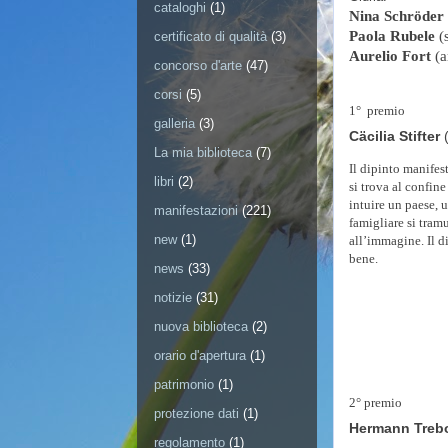
cataloghi
(1)
Nina Schröder
Paola Rubele
(s
certificato di qualità
(3)
Aurelio Fort
(a
concorso d'arte
(47)
corsi
(5)
1°
premio
galleria
(3)
Cäcilia Stifter
La mia biblioteca
(7)
Il dipinto manifes
libri
(2)
si trova al confine 
intuire un paese, u
manifestazioni
(221)
famigliare si tram
new
(1)
all’immagine. Il d
bene.
news
(33)
notizie
(31)
nuova biblioteca
(2)
orario d'apertura
(1)
patrimonio
(1)
2° premio
protezione dati
(1)
Hermann Tre
regolamento
(1)