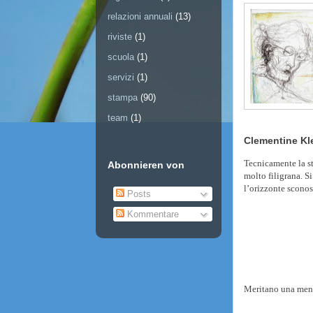
relazioni annuali
(13)
riviste
(1)
scuola
(1)
servizi
(1)
stampa
(90)
team
(1)
Clementine Kl
Tecnicamente la st
Abonnieren von
molto filigrana. S
l’orizzonte sconos
Posts
Kommentare
Meritano una menzi