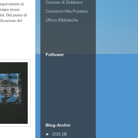
Comune di Dobbiaco
 equivalente al
 tempo stesso
Consorzio Alta Pusteria
ità. Dal punto di
Ufficio Biblioteche
plicazione del
Follower
Blog-Archiv
►
2026
(3)