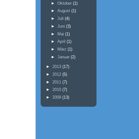
►
Oktober
(1)
►
August
(1)
►
Juli
(4)
►
Juni
(3)
►
Mai
(1)
►
April
(1)
►
März
(1)
►
Januar
(2)
►
2013
(17)
►
2012
(5)
►
2011
(7)
►
2010
(7)
►
2009
(13)