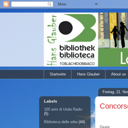
Startseite
Hans Glauber
About us
Freitag, 21. N
Labels
Concorso 
100 anni di Unda Radio
(5)
Biblioteca delle erbe
(44)
Giuria: