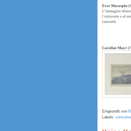
Ever Maraspin
(
L’immagine dimostr
l’orizzonte e al te
curiosità.
Caroline Mayr
(F
Eingestellt von
B
Labels:
concorso 