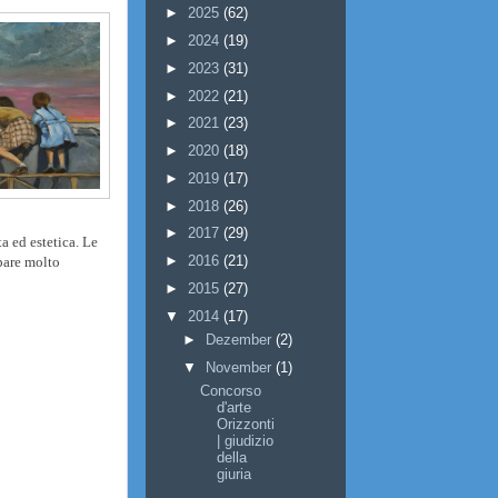
►
2025
(62)
►
2024
(19)
►
2023
(31)
►
2022
(21)
►
2021
(23)
►
2020
(18)
►
2019
(17)
►
2018
(26)
►
2017
(29)
a ed estetica. Le
►
2016
(21)
ppare molto
►
2015
(27)
▼
2014
(17)
►
Dezember
(2)
▼
November
(1)
Concorso
d'arte
Orizzonti
| giudizio
della
giuria