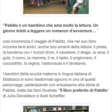
"Pablito è un bambino che ama molto la lettura. Un
giorno iniziò a leggere un romanzo d'avventura ...
"
così incomincia il viaggio di Pablito, che nel suo libro
incontra tanti amici, anche loro amanti della lettura: il pirata,
la bambina con i riccioli d'oro, il cavaliere, il drago, la rana, il
gufo, il corvo, la mamma, il re, il ladro, il prigioniero, il
coccodrillo, la regina, l'astronauta e il fantasma.
I bambini della scuola materna
in lingua italiana
di
Dobbiaco si sono trasformati ognuno in uno di questi
personaggi,
partecipando con entusiasmo alla storia di
Pablito, tratta
dal libro illustrato
"Il libro preferito di Pablito
"
di Julia Donaldson e Axel Scheffler.