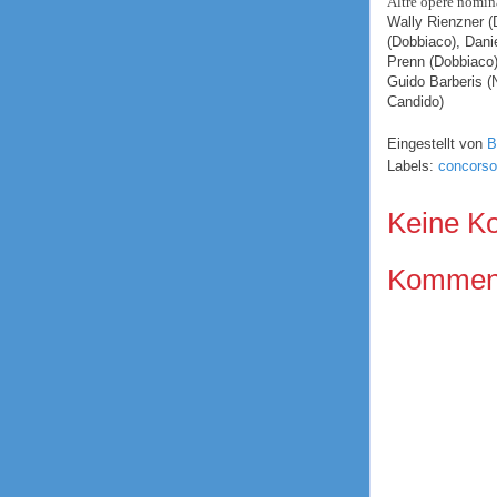
Altre opere nomin
Wally Rienzner
(
(Dobbiaco),
Danie
Prenn
(Dobbiaco)
Guido Barberis
(
Candido)
Eingestellt von
B
Labels:
concorso 
Keine K
Kommenta