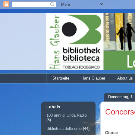
Startseite
Hans Glauber
About us
Donnerstag, 1
Labels
Concorso
100 anni di Unda Radio
(5)
Biblioteca delle erbe
(44)
Giuria: