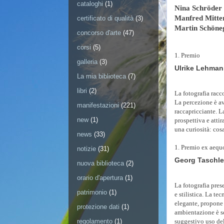
cataloghi
(1)
Nina Schröder
Manfred Mitte
certificato di qualità
(3)
Martin Schöne
concorso d'arte
(47)
corsi
(5)
1. Premio
galleria
(3)
Ulrike Lehma
La mia biblioteca
(7)
libri
(2)
La fotografia racco
La percezione è av
manifestazioni
(221)
raccapricciante. L
new
(1)
prospettiva e attir
una curiosità: cos
news
(33)
1. Premio ex aequ
notizie
(31)
Georg Taschl
nuova biblioteca
(2)
orario d'apertura
(1)
La fotografia pre
patrimonio
(1)
e stilistica. La te
elegante, propone 
protezione dati
(1)
ambientazione è so
suggestivo uso del
regolamento
(1)