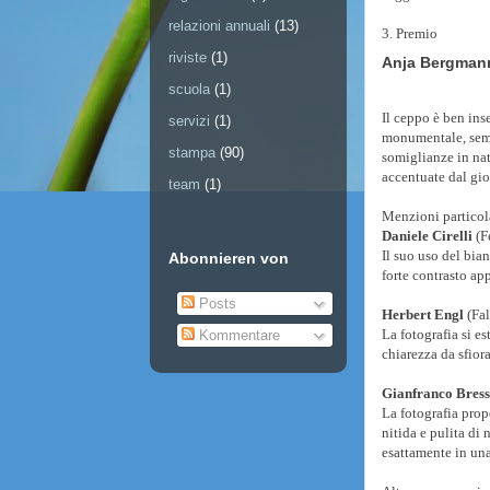
relazioni annuali
(13)
3. Premio
riviste
(1)
Anja Bergma
scuola
(1)
Il ceppo è ben ins
servizi
(1)
monumentale, semb
stampa
(90)
somiglianze in na
accentuate dal gio
team
(1)
Menzioni particol
Daniele Cirelli
(F
Il suo uso del bian
Abonnieren von
forte contrasto ap
Posts
Herbert Engl
(Fal
La fotografia si e
Kommentare
chiarezza da sfiora
Gianfranco Bres
La fotografia prop
nitida e pulita di 
esattamente in una 