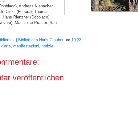
ate:
Dobbiaco),
Andreas Kiebacher
le Cirelli
(Ferrara),
Thomas
,
Hans Rienzner
(Dobbiaco),
Novara),
Marialuise Pranter
(San
ibliothek | Bibliotheca Hans Glauber
um
10:38
d'arte
,
manifestazioni
,
notizie
ommentare:
r veröffentlichen