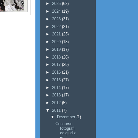
►
2025
(62)
►
2024
(19)
►
2023
(31)
►
2022
(21)
►
2021
(23)
►
2020
(18)
►
2019
(17)
►
2018
(26)
►
2017
(29)
►
2016
(21)
►
2015
(27)
►
2014
(17)
►
2013
(17)
►
2012
(5)
▼
2011
(7)
▼
Dezember
(1)
Concorso
fotografi
co|giudiz
io