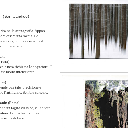
nn
(San Candido)
erito nella scenografia. Appare
ra essere una roccia. Le
tura vengono evidenziate ed
co di contrasti.
ari:
errara)
co e nero richiama le acqueforti. Il
pare molto interessante.
zes)
stende con tale
precisione e
re l´artificiale. Sembra surreale.
sanin
(Roma)
one un taglio classico, è una foto
natura. La foschia è catturata
striscia di luce.