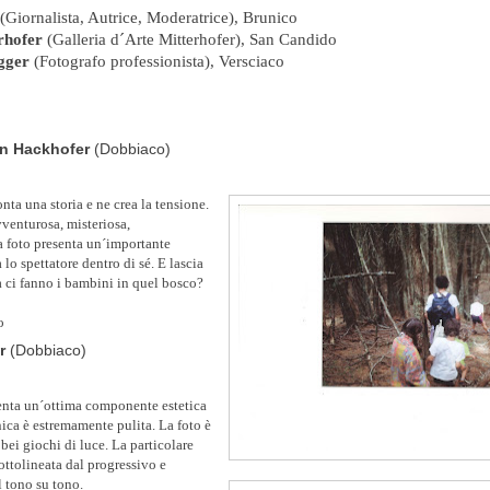
(Giornalista, Autrice, Moderatrice), Brunico
rhofer
(Galleria d´Arte Mitterhofer), San Candido
gger
(Fotografo professionista), Versciaco
nn Hackhofer
(Dobbiaco)
nta una storia e ne crea la tensione.
venturosa, misteriosa,
a foto presenta un´importante
a lo spettatore dentro di sé. E lascia
a ci fanno i bambini in quel bosco?
o
er
(Dobbiaco)
senta un´ottima componente estetica
cnica è estremamente pulita. La foto è
bei giochi di luce. La particolare
ttolineata dal progressivo e
 tono su tono.