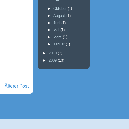
►
Oktober
(1)
►
August
(1)
►
Juni
(1)
►
Mai
(1)
►
März
(1)
►
Januar
(1)
►
2010
(7)
►
2009
(13)
Älterer Post