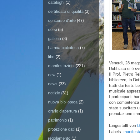
cataloghi
(1)
certificato di qualità
(3)
concorso d'arte
(47)
corsi
(5)
galleria
(3)
La mia biblioteca
(7)
libri
(2)
Venerdì, 28 magg
manifestazioni
(221)
Dobbiaco si è svo
Il Prof. Pietro Re
new
(1)
biblioteca, la Dot
news
(33)
tratti dai testi.
musicale apprezz
notizie
(31)
I partecipanti han
nuova biblioteca
(2)
con competenza ha
stato suscitato u
orario d'apertura
(1)
prenotazione imme
patrimonio
(1)
Eingestellt von
B
protezione dati
(1)
Labels:
manifest
regolamento
(1)