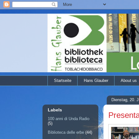
Startseite
Hans Glauber
About us
Dienstag, 20. J
Labels
Presenta
100 anni di Unda Radio
(5)
Biblioteca delle erbe
(44)