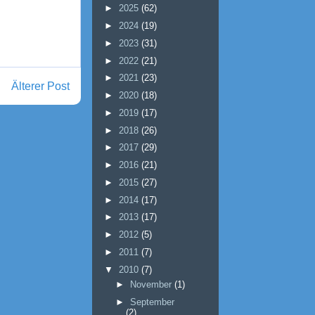
►
2025
(62)
►
2024
(19)
►
2023
(31)
►
2022
(21)
►
2021
(23)
Älterer Post
►
2020
(18)
►
2019
(17)
►
2018
(26)
►
2017
(29)
►
2016
(21)
►
2015
(27)
►
2014
(17)
►
2013
(17)
►
2012
(5)
►
2011
(7)
▼
2010
(7)
►
November
(1)
►
September
(2)