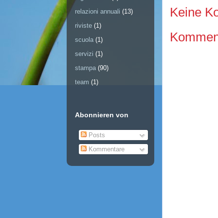
Keine K
relazioni annuali
(13)
riviste
(1)
Kommenta
scuola
(1)
servizi
(1)
stampa
(90)
team
(1)
Abonnieren von
Posts
Kommentare