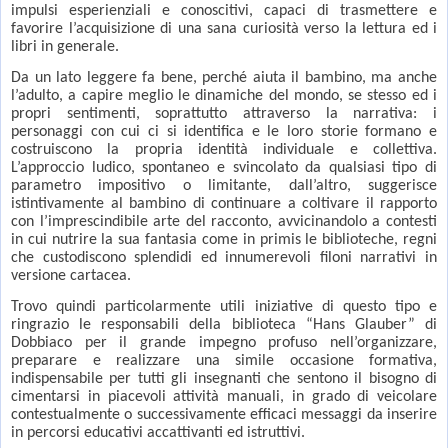
impulsi esperienziali e conoscitivi, capaci di trasmettere e
favorire l’acquisizione di una sana curiosità verso la lettura ed i
libri in generale.
Da un lato leggere fa bene, perché aiuta il bambino, ma anche
l’adulto, a capire meglio le dinamiche del mondo, se stesso ed i
propri sentimenti, soprattutto attraverso la narrativa: i
personaggi con cui ci si identifica e le loro storie formano e
costruiscono la propria identità individuale e collettiva.
L’approccio ludico, spontaneo e svincolato da qualsiasi tipo di
parametro impositivo o limitante, dall’altro, suggerisce
istintivamente al bambino di continuare a coltivare il rapporto
con l’imprescindibile arte del racconto, avvicinandolo a contesti
in cui nutrire la sua fantasia come in primis le biblioteche, regni
che custodiscono splendidi ed innumerevoli filoni narrativi in
versione cartacea.
Trovo quindi particolarmente utili iniziative di questo tipo e
ringrazio le responsabili della biblioteca “Hans Glauber” di
Dobbiaco per il grande impegno profuso nell’organizzare,
preparare e realizzare una simile occasione formativa,
indispensabile per tutti gli insegnanti che sentono il bisogno di
cimentarsi in piacevoli attività manuali, in grado di veicolare
contestualmente o successivamente efficaci messaggi da inserire
in percorsi educativi accattivanti ed istruttivi.